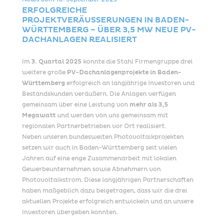
News vom
10. September 2025
ERFOLGREICHE
PROJEKTVERÄUSSERUNGEN IN BADEN-W
ÜRTTEMBERG – ÜBER 3,5 MW NEUE PV-D
ACHANLAGEN REALISIERT
Im
3. Quartal 2025
konnte die Stahl Firmengruppe drei
weitere große
PV-Dachanlagenprojekte in Baden-
Württemberg
erfolgreich an langjährige Investoren und
Bestandskunden veräußern. Die Anlagen verfügen
gemeinsam über eine Leistung von
mehr als 3,5
Megawatt
und werden von uns gemeinsam mit
regionalen Partnerbetrieben vor Ort realisiert.
Neben unseren bundesweiten Photovoltaikprojekten
setzen wir auch in Baden-Württemberg seit vielen
Jahren auf eine enge Zusammenarbeit mit lokalen
Gewerbeunternehmen sowie Abnehmern von
Photovoltaikstrom. Diese langjährigen Partnerschaften
haben maßgeblich dazu beigetragen, dass wir die drei
aktuellen Projekte erfolgreich entwickeln und an unsere
Investoren übergeben konnten.